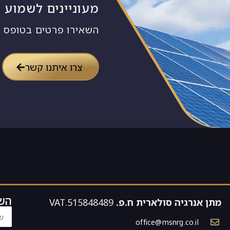
מעוניינים לשמוע ע
השאירו פרטים בטופס ו
צרו איתנו קשר
השא
מתן אנרגיה סולארית ח.פ.
515848489.VAT
office@msnrg.co.il