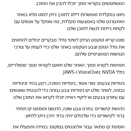
המשתמשים בקוראי מסך יוכלו להבין את התוכן.
ניווט במקלדת ואפשרות דילוג לתוכן: ניתן לנווט מלא באתר
האינטרנט שלנו באמצעות מקלדת, מה שמקל על אנשים עם
לקויות ניידות לגשת לתוכן שלנו.
פונט קריא וטקסט הניתן לשינוי גודל: מבקרים יכולים להתאים
את גודל הגופן וצבע הטקסט באתר שלנו כדי לענות על צורכי
הנגישות הספציפיים שלהם.
תאימות לקורא מסך: האתר שלנו תואם לקוראי מסך פופולריים,
כולל VoiceOver, NVDA ו-JAWS.
ניגודיות צבעים: גווני אפור, ניגודיות הפוכה, רקע בהיר וניגודיות
גבוהה, לאתר שלנו יש ניגודיות צבע גבוהה כדי להבטיח שאנשים
עם עיוורון צבעים או ליקויי ראייה יוכלו לקרוא את התוכן שלנו.
הדגשת קישורים: בחרנו צבע שונה, הדגשנו והוספנו קו תחתי
ברור לקישורים כדי שלכולם יהיה ברור היכן ניתן ללחוץ.
הוספת קו מתאר עבור אלמנטים בפוקוס: במידה ותפעילו את